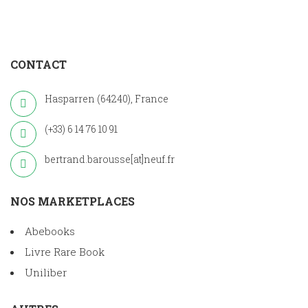
CONTACT
Hasparren (64240), France
(+33) 6 14 76 10 91
bertrand.barousse[at]neuf.fr
NOS MARKETPLACES
Abebooks
Livre Rare Book
Uniliber