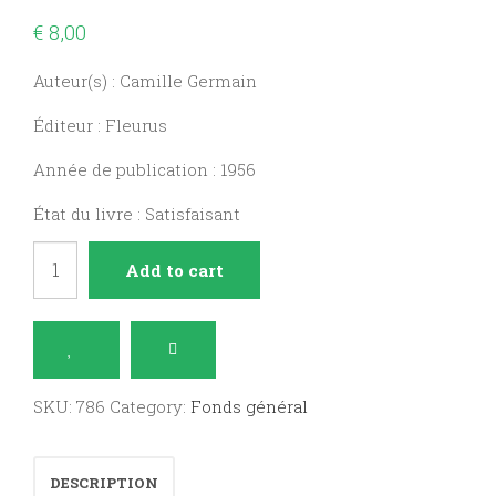
€
8,00
Auteur(s) : Camille Germain
Éditeur : Fleurus
Année de publication : 1956
État du livre : Satisfaisant
Pour
Add to cart
passer
le
temps
quantity
SKU:
786
Category:
Fonds général
DESCRIPTION