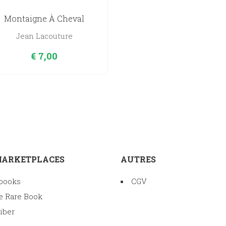
Montaigne À Cheval
Jean Lacouture
€
7,00
MARKETPLACES
AUTRES
books
CGV
e Rare Book
iber