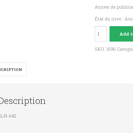
Année de publicat
État du livre : As
Port
Add t
autonome
de
SKU:
1596
Catego
Bordeaux,
renseignement
SCRIPTION
généraux
1954.
quantity
Description
GLN-642.