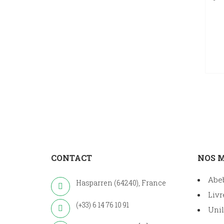
CONTACT
NOS 
Abe
Hasparren (64240), France
Livr
(+33) 6 14 76 10 91
Unil