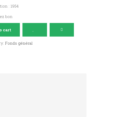
ion : 1954
sez bon
o cart
ry:
Fonds général
s