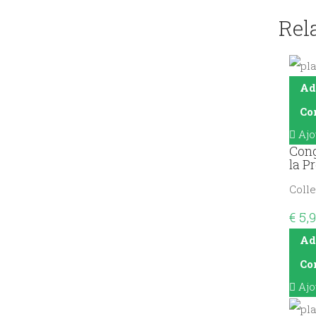
Rel
Ad
Co
Ajo
Cong
la P
Colle
€
5,9
Ad
Co
Ajo