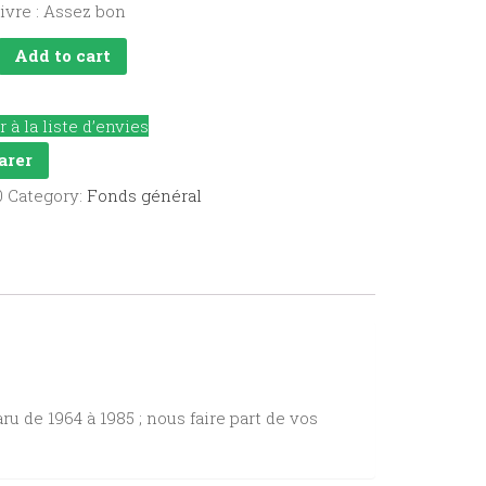
livre : Assez bon
Add to cart
r à la liste d’envies
y
arer
0
Category:
Fonds général
 de 1964 à 1985 ; nous faire part de vos