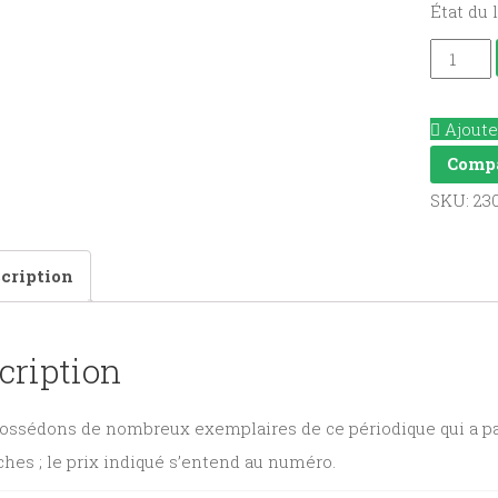
État du 
Parole
et
pain
Ajoute
quantit
Comp
SKU:
23
cription
cription
ssédons de nombreux exemplaires de ce périodique qui a paru
hes ; le prix indiqué s’entend au numéro.