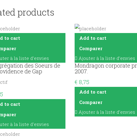
ated products
d to cart
Add to cart
mparer
Comparer
uter à la liste d’envies
Ajouter à la liste d’envies
régation des Soeurs de
Mondragon corporate pro
rovidence de Gap
2007.
€
8,75
ctif
Add to cart
5
Comparer
d to cart
Ajouter à la liste d’envies
mparer
uter à la liste d’envies