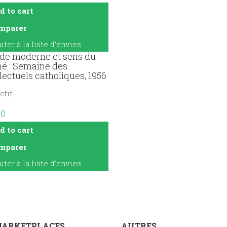
d to cart
mparer
uter à la liste d’envies
e moderne et sens du
é : Semaine des
llectuels catholiques, 1956
ctif
20
d to cart
mparer
uter à la liste d’envies
MARKETPLACES
AUTRES