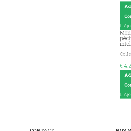
Ad
Co
Ajo
Mond
péch
inte
Colle
€
4,
Ad
Co
Ajo
CONTACT
NOS 