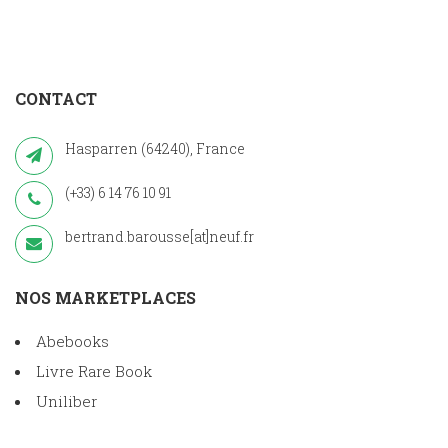
CONTACT
Hasparren (64240), France
(+33) 6 14 76 10 91
bertrand.barousse[at]neuf.fr
NOS MARKETPLACES
Abebooks
Livre Rare Book
Uniliber