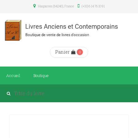
Hasparren (64240), France
(+33) 6 14 76 10 91
Panier
0
Accueil
Boutique