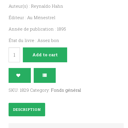
Auteur(s) : Reynaldo Hahn
Éditeur : Au Ménestrel
Année de publication : 1895
État du livre : Assez bon
Mélodies
Add to cart
premier
volume
quantity
SKU:
1829
Category:
Fonds général
DESCRIPTION