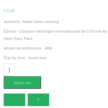
€
31,50
Auteur(s) : Adam franz Lenning
Éditeur : Librairie catholique internationale de l'OEuvre de
Saint-Paul, Paris
Année de publication : 1886
État du livre : Assez bon
Méditations
sur
la
Add to cart
Passion
de
Jésus-