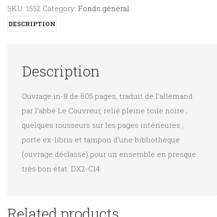
Christ
SKU:
1552
Category:
Fonds général
quantity
DESCRIPTION
Description
Ouvrage in-8 de 605 pages, traduit de l’allemand
par l’abbé Le Couvreur, relié pleine toile noire ;
quelques rousseurs sur les pages intérieures ;
porte ex-libris et tampon d’une bibliothèque
(ouvrage déclassé) pour un ensemble en presque
très bon état. DX2-C14.
Related products