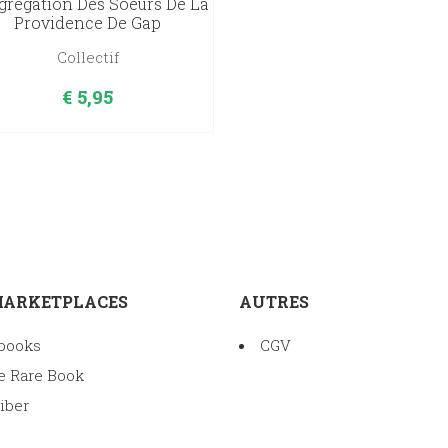
régation Des Soeurs De La
Providence De Gap
Collectif
€
5,95
MARKETPLACES
AUTRES
books
CGV
e Rare Book
iber