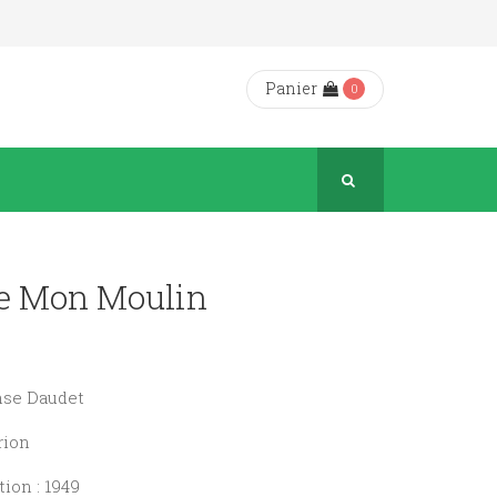
Panier
0
De Mon Moulin
onse Daudet
rion
ion : 1949