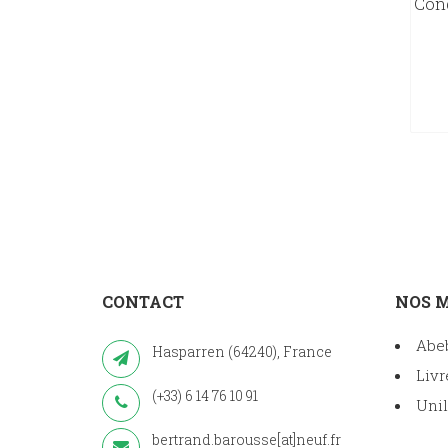
Cong
CONTACT
NOS 
Abe
Hasparren (64240), France
Livr
(+33) 6 14 76 10 91
Unil
bertrand.barousse[at]neuf.fr