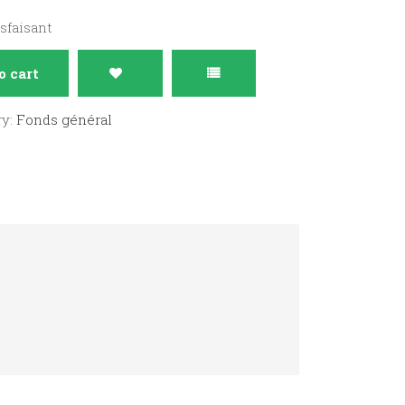
isfaisant
o cart
ry:
Fonds général