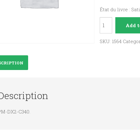
État du livre : Sat
Lettres
Add t
de
mon
SKU:
1564
Catego
moulin
quantity
SCRIPTION
Description
PM-DX2-C340.