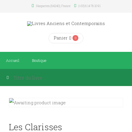
Hasparren (64240), France
(+33) 6 14 76 10 91
Panier
0
Accueil
Boutique
Les Clarisses