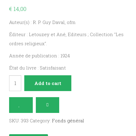
€
14,00
Auteur(s) : R. P. Guy Daval, ofm
Éditeur : Letouzey et Ané, Editeurs ; Collection "Les
ordres religieux".
Année de publication : 1924
État du livre : Satisfaisant
Les
Add to cart
Clarisses
quantity
SKU:
393
Category:
Fonds général