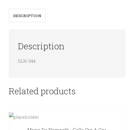
choisis
et
DESCRIPTION
présentés
par
Paulette
Description
E.
Mounier.
GLN-344.
quantity
Related products
Marie De Nazareth : Celle Qui A Cru.