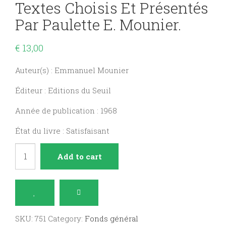
Textes Choisis Et Présentés
Par Paulette E. Mounier.
€
13,00
Auteur(s) : Emmanuel Mounier
Éditeur : Editions du Seuil
Année de publication : 1968
État du livre : Satisfaisant
L'engagement
Add to cart
de
la
foi,
textes
SKU:
751
Category:
Fonds général