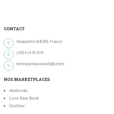
CONTACT
Hasparren (64240), France
(+33) 6 14 76 10 91
bertrand.barousse[at]neuf.fr
NOS MARKETPLACES
Abebooks
Livre Rare Book
Uniliber