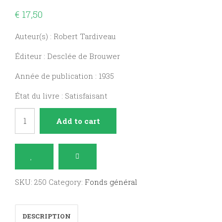
€
17,50
Auteur(s) : Robert Tardiveau
Éditeur : Desclée de Brouwer
Année de publication : 1935
État du livre : Satisfaisant
Le
Add to cart
sacerdoce
intérieur
quantity
SKU:
250
Category:
Fonds général
DESCRIPTION