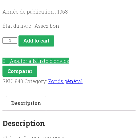
Année de publication : 1963
État du livre : Assez bon
L'Auvergne
Add to cart
quantity
Ajouter à la liste d’envies
Comparer
SKU:
840
Category:
Fonds général
Description
Description