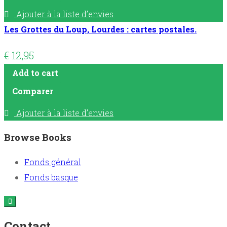
Ajouter à la liste d’envies
Les Grottes du Loup, Lourdes : cartes postales.
€
12,95
Add to cart
Comparer
Ajouter à la liste d’envies
Browse Books
Fonds général
Fonds basque
Contact