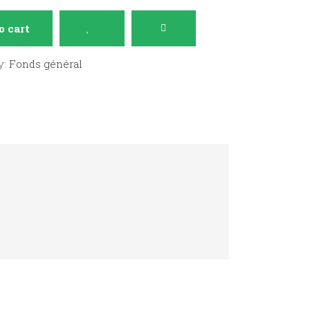
o cart
y:
Fonds général