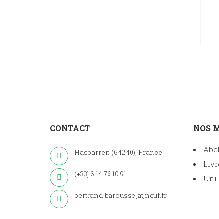
CONTACT
NOS 
Abe
Hasparren (64240), France
Livr
(+33) 6 14 76 10 91
Unil
bertrand.barousse[at]neuf.fr