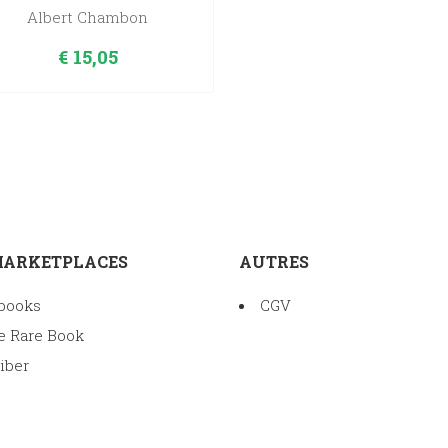
Albert Chambon
€
15,05
MARKETPLACES
AUTRES
books
CGV
e Rare Book
iber