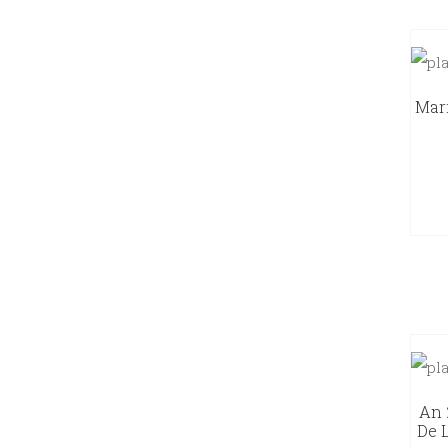
Mari
An 
De L