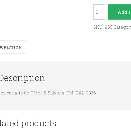
L'ABC
Add t
de
la
SKU:
965
Categor
foi
quantity
SCRIPTION
Description
Les carnets de Fêtes & Saisons. PM-DX2-C326.
lated products