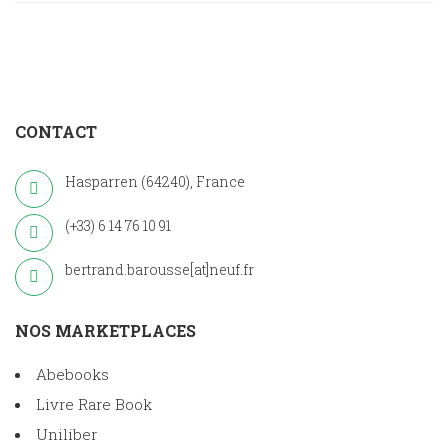
CONTACT
Hasparren (64240), France
(+33) 6 14 76 10 91
bertrand.barousse[at]neuf.fr
NOS MARKETPLACES
Abebooks
Livre Rare Book
Uniliber