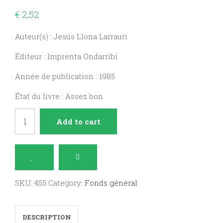
€
2,52
Auteur(s) : Jesús Llona Larrauri
Éditeur : Imprenta Ondarribi
Année de publication : 1985
État du livre : Assez bon
La
Add to cart
salud
en
la
mesa
SKU:
455
Category:
Fonds général
quantity
DESCRIPTION