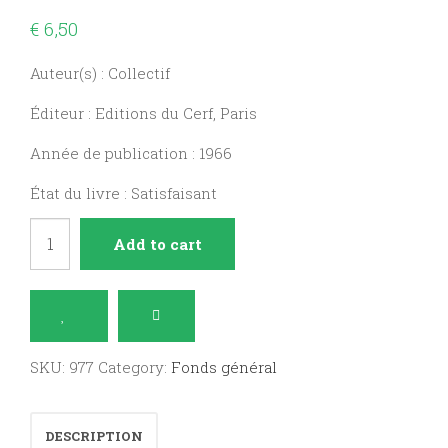
€
6,50
Auteur(s) : Collectif
Éditeur : Editions du Cerf, Paris
Année de publication : 1966
État du livre : Satisfaisant
La
Add to cart
Bible
et
son
message
SKU:
977
Category:
Fonds général
quantity
DESCRIPTION