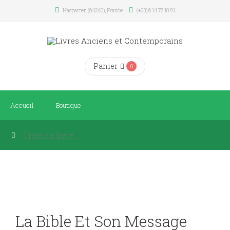
Hasparren (64240), France
(+33) 6 14 76 10 91
Panier
0
Accueil
Boutique
La Bible Et Son Message