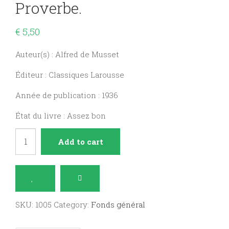
Proverbe.
€
5,50
Auteur(s) : Alfred de Musset
Éditeur : Classiques Larousse
Année de publication : 1936
État du livre : Assez bon
Il
Add to cart
ne
faut
jurer
de
SKU:
1005
Category:
Fonds général
rien
-