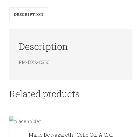
secrètes
DESCRIPTION
nazies,
Hitler
a-
Description
t-
il
PM-DX2-C356.
failli
gagner
la
guerre
Related products
?
quantity
Marie De Nazareth : Celle Qui A Cru.