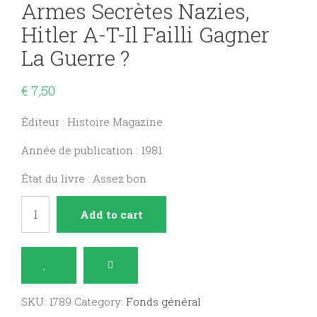
Armes Secrètes Nazies,
Hitler A-T-Il Failli Gagner
La Guerre ?
€
7,50
Éditeur : Histoire Magazine
Année de publication : 1981
État du livre : Assez bon
Histoire
Add to cart
Magazine
N°
12
:
SKU:
1789
Category:
Fonds général
armes