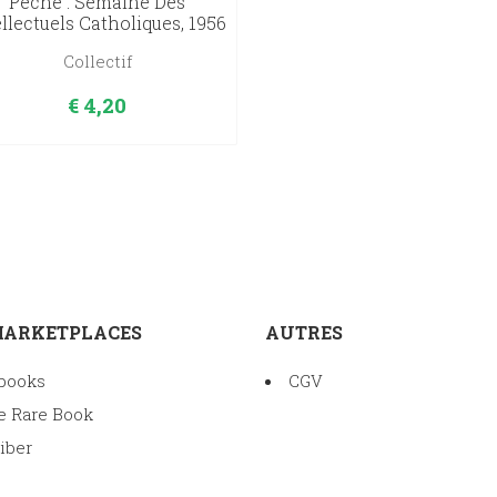
Péché : Semaine Des
ellectuels Catholiques, 1956
Collectif
€
4,20
MARKETPLACES
AUTRES
books
CGV
e Rare Book
iber