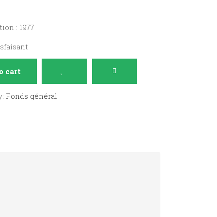
ion : 1977
isfaisant
o cart
y:
Fonds général