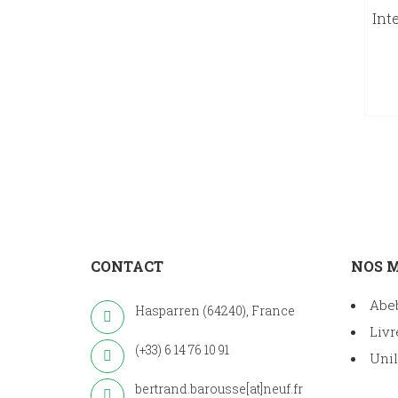
Int
CONTACT
NOS 
Abe
Hasparren (64240), France
Livr
(+33) 6 14 76 10 91
Unil
bertrand.barousse[at]neuf.fr