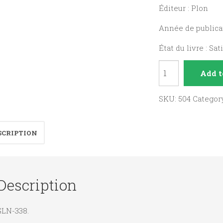
Éditeur : Plon
Année de publicat
État du livre : Sat
Ceux
Add t
qui
ont
SKU:
504
Categor
tout
quitté,
SCRIPTION
moines,
moniales
et
Description
religieux
d'aujourd'hui.
GLN-338.
quantity