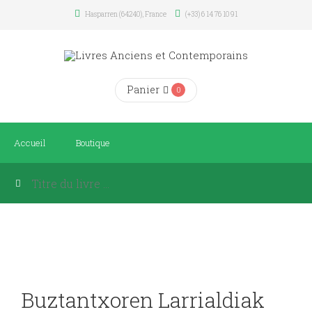
Hasparren (64240), France
(+33) 6 14 76 10 91
Panier
0
Accueil
Boutique
Buztantxoren Larrialdiak