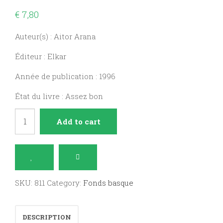
€
7,80
Auteur(s) : Aitor Arana
Éditeur : Elkar
Année de publication : 1996
État du livre : Assez bon
Buztantxoren
Add to cart
larrialdiak
quantity
SKU:
811
Category:
Fonds basque
DESCRIPTION